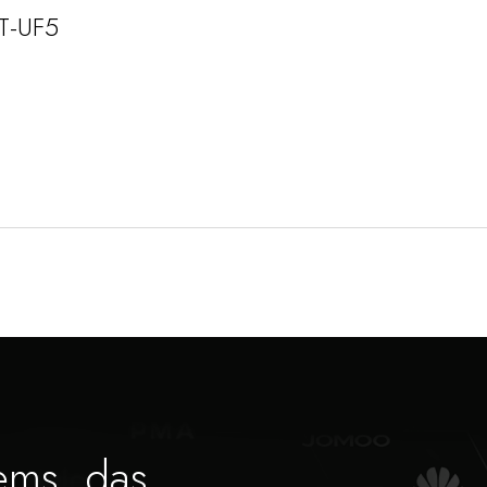
 T-UF5
ems, das