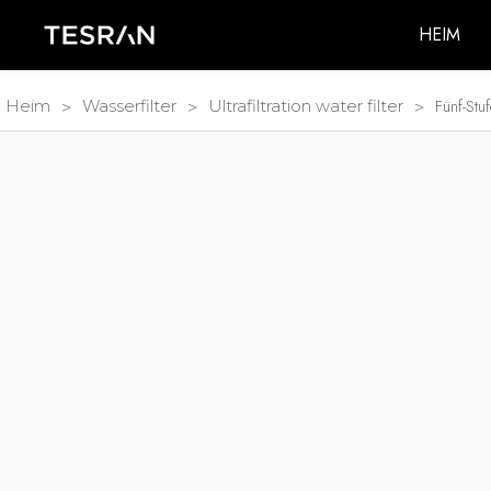
HEIM
>
>
>
Fünf-Stu
Heim
Wasserfilter
Ultrafiltration water filter