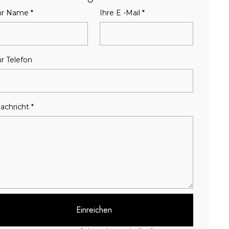
hr Name
*
Ihre E -Mail
*
hr Telefon
achricht
*
Einreichen