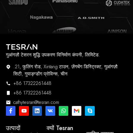
गुआंगज़ौ टेसरन शुद्धि उपकरण विनिर्माण कंपनी, लिमिटेड.
.21, फुलिंग रोड, Xintang टाउन, ज़ेंगचेंग डिस्ट्रिक्ट, गुआंगज़ौ
सिटी, गुयाङ्ग्डोंग प्रोविन्स, चीन
+86 17322261448
+86 17322261448
cathytesran@tesran.com
उत्पादों
क्यों Tesran