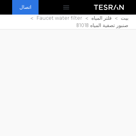
اتصال
OEM & ODM
لماذا تسران
الأسئلة الشائعة
>
>
>
بيت
فلتر المياه
Faucet water filter
صنبور تصفية المياه B101B