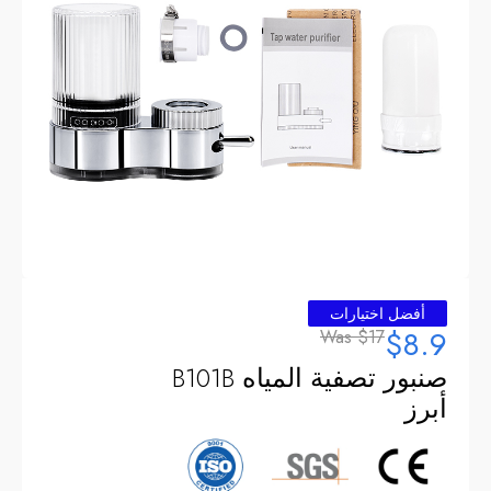
أفضل اختيارات
$8.9
Was
$17
صنبور تصفية المياه B101B
أبرز