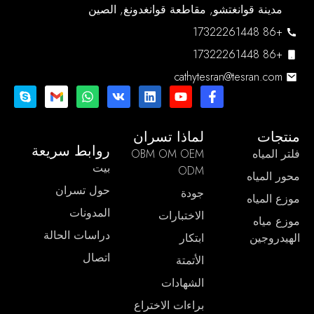
مدينة قوانغتشو, مقاطعة قوانغدونغ, الصين
+86 17322261448
+86 17322261448
cathytesran@tesran.com
منتجات
لماذا تسران
روابط سريعة
فلتر المياه
OBM OM OEM
بيت
ODM
محور المياه
حول تسران
جودة
موزع المياه
المدونات
الاختبارات
موزع مياه
دراسات الحالة
الهيدروجين
ابتكار
اتصال
الأتمتة
الشهادات
براءات الاختراع