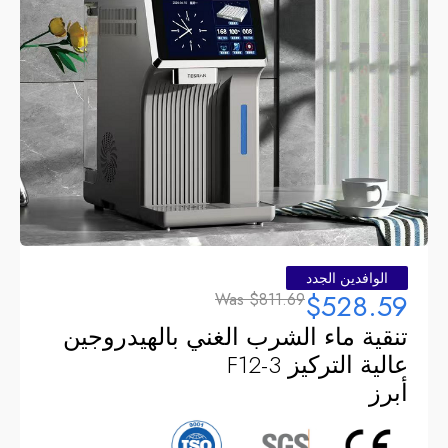
الوافدين الجدد
$528.59
Was
$811.69
تنقية ماء الشرب الغني بالهيدروجين
عالية التركيز F12-3
أبرز