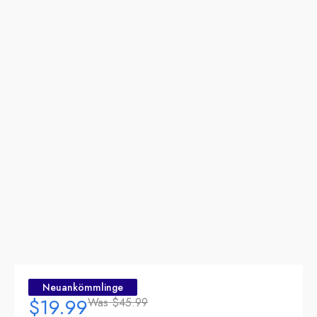
Neuankömmlinge
$19.99
Was
$45.99