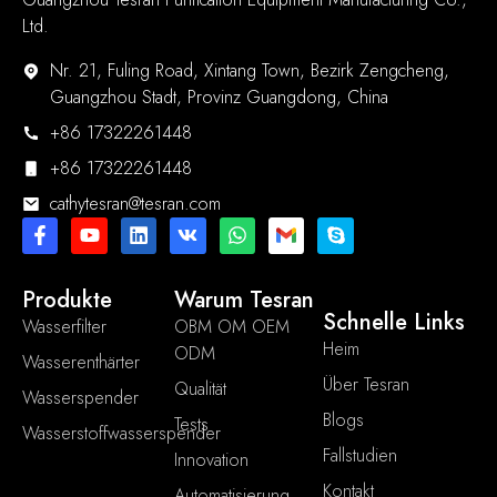
Ltd.
Nr. 21, Fuling Road, Xintang Town, Bezirk Zengcheng,
Guangzhou Stadt, Provinz Guangdong, China
+86 17322261448
+86 17322261448
cathytesran@tesran.com
Produkte
Warum Tesran
Schnelle Links
Wasserfilter
OBM OM OEM
Heim
ODM
Wasserenthärter
Über Tesran
Qualität
Wasserspender
Blogs
Tests
Wasserstoffwasserspender
Fallstudien
Innovation
Kontakt
Automatisierung