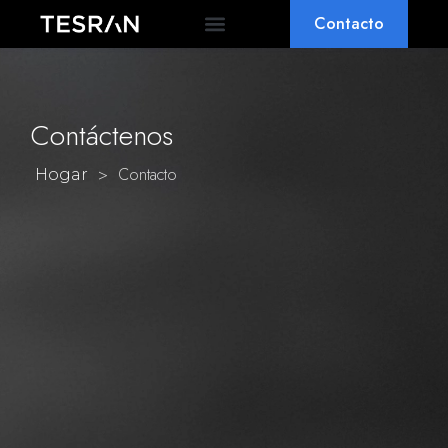
Contacto
POR QUÉ TESRAN
PREGUNTAS FRECUENTES
Contáctenos
>
Contacto
Hogar