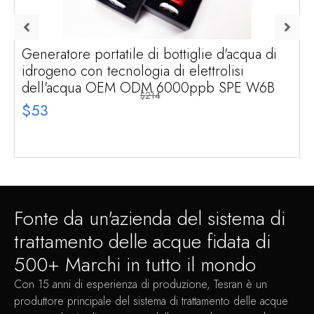
Generatore portatile di bottiglie d'acqua di
idrogeno con tecnologia di elettrolisi
dell'acqua OEM ODM 6000ppb SPE W6B
$214
$53
Fonte da un'azienda del sistema di
trattamento delle acque fidata di
500+ Marchi in tutto il mondo
Con 15 anni di esperienza di produzione, Tesran è un
produttore principale del sistema di trattamento delle acque