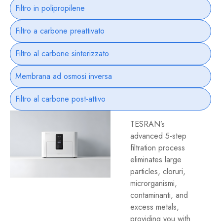
Filtro in polipropilene
Filtro a carbone preattivato
Filtro al carbone sinterizzato
Membrana ad osmosi inversa
Filtro al carbone post-attivo
TESRAN’s
advanced 5-step
filtration process
eliminates large
particles
, cloruri,
microrganismi,
contaminanti,
and
excess metals
,
providing you with