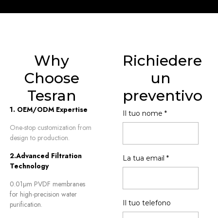
Why
Richiedere
Choose
un
Tesran
preventivo
1.
OEM/ODM Expertise
Il tuo nome
*
One-stop customization from
design to production
.
2.
Advanced Filtration
La tua email
*
Technology
0.01
μm PVDF membranes
for high-precision water
Il tuo telefono
purification
.