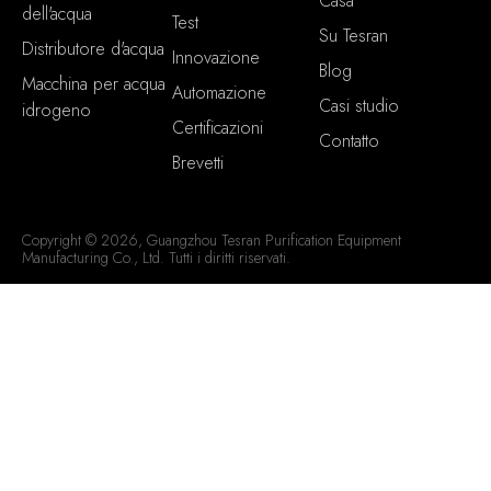
Casa
dell'acqua
Test
Su Tesran
Distributore d'acqua
Innovazione
Blog
Macchina per acqua
Automazione
Casi studio
idrogeno
Certificazioni
Contatto
Brevetti
Copyright © 2026, Guangzhou Tesran Purification Equipment
Manufacturing Co., Ltd. Tutti i diritti riservati.