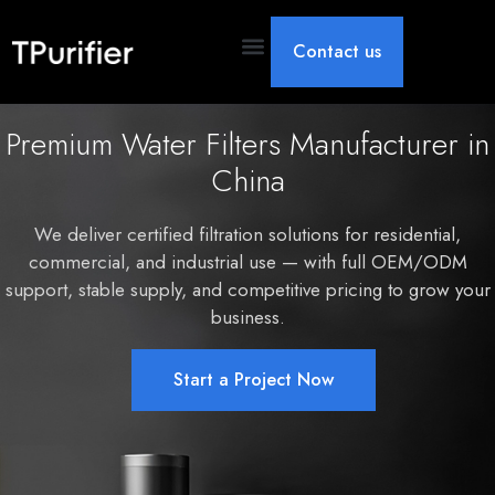
Contact us
Premium Water Filters Manufacturer in
China
We deliver certified filtration solutions for residential
,
commercial
,
and industrial
use — with full OEM/ODM
support
,
stable supply
,
and
competitive pricing to grow your
business
.
Start a Project Now