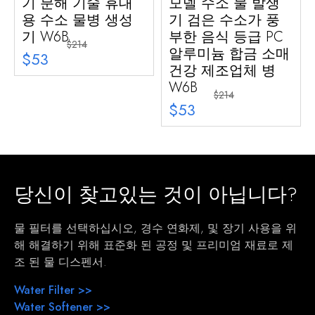
기 분해 기술 휴대
모델 수소 물 발생
용 수소 물병 생성
기 검은 수소가 풍
기 W6B
부한 음식 등급 PC
$214
알루미늄 합금 소매
$53
건강 제조업체 병
W6B
$214
$53
당신이 찾고있는 것이 아닙니다?
물 필터를 선택하십시오, 경수 연화제, 및 장기 사용을 위
해 해결하기 위해 표준화 된 공정 및 프리미엄 재료로 제
조 된 물 디스펜서.
Water Filter >>
Water Softener >>