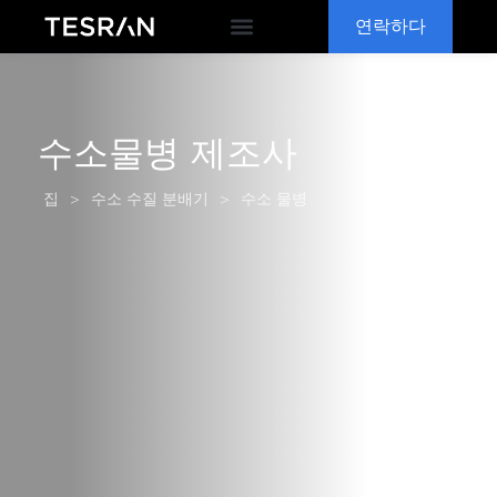
연락하다
OEM & ODM
왜 TESRAN
수소물병 제조사
>
>
수소 물병
집
수소 수질 분배기