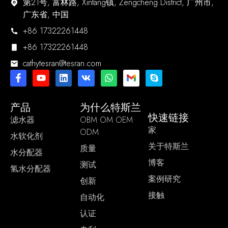
第21号, 富林路, Xintang镇, Zengcheng District, 广州市,
广东省, 中国
+86 17322261448
+86 17322261448
cathytesran@tesran.com
产品
为什么特斯兰
快速链接
滤水器
OBM OM OEM
家
ODM
水软化剂
关于特斯兰
质量
水分配器
博客
测试
氢水分配器
案例研究
创新
接触
自动化
认证