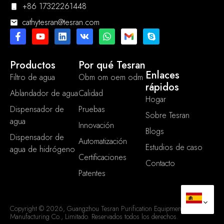
+86 17322261448
cathytesran@tesran.com
Productos
Por qué Tesran
Enlaces
Filtro de agua
Obm om oem odm
rápidos
Ablandador de agua
Calidad
Hogar
Dispensador de
Pruebas
Sobre Tesran
agua
Innovación
Blogs
Dispensador de
Automatización
Estudios de caso
agua de hidrógeno
Certificaciones
Contacto
Patentes
Copyright © 2026, Guangzhou Tesran Purification Equipment
Manufacturing Co., Limitado. Reservados todos los derechos.