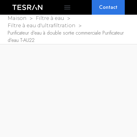
Contact
SOCLE & ODM
POURQUOI TESRAN
>
>
Maison
Filtre à eau
>
Filtre à eau d'ultrafiltration
Purificateur d'eau à double sortie commerciale Purificateur
d'eau T-AU22