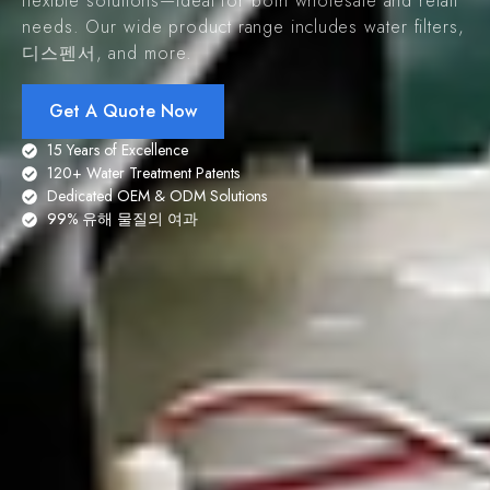
flexible solutions—ideal for both wholesale and retail
needs
.
Our wide product range includes water filters
,
디스펜서,
and more
.
Get A Quote Now
15
Years of Excellence
120+
Water Treatment Patents
Dedicated OEM & ODM Solutions
99% 유해 물질의 여과