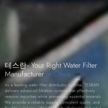
Your Right Water Filter
테스란-
Manufacturer
in China
As a leading water filter distributor in china
,
TESRAN
delivers advanced filtration systems that effectively
remove impurities while preserving essential minerals
.
We provide a reliable supply
,
consistent quality
,
and