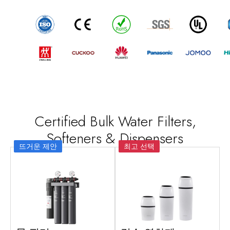
Certified Bulk Water Filters
,
Softeners
&
Dispensers
뜨거운 제안
최고 선택