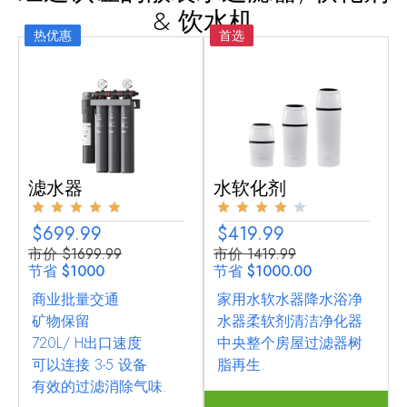
& 饮水机
热优惠
首选
滤水器
水软化剂
$699.99
$419.99
市价 $1699.99
市价 1419.99
节省 $1000
节省 $1000.00
商业批量交通
家用水软水器降水浴净
矿物保留
水器柔软剂清洁净化器
720L/ H出口速度
中央整个房屋过滤器树
可以连接 3-5 设备
脂再生.
有效的过滤消除气味.