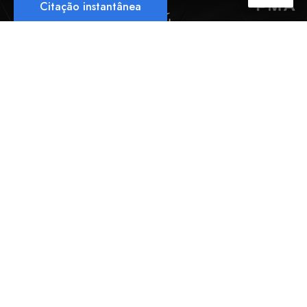
Citação instantânea
Guangzhou Tesran Purification Equipment Manufacturing Co.,
Ltd.