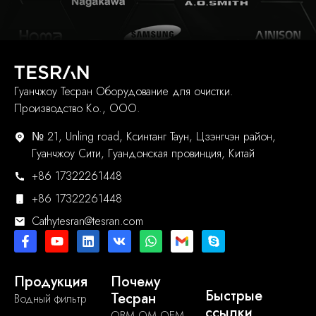
Гуанчжоу Тесран Оборудование для очистки.
Производство Ко., ООО.
№ 21, Unling road, Ксинтанг Таун, Цзэнгчэн район,
Гуанчжоу Сити, Гуандонская провинция, Китай
+86 17322261448
+86 17322261448
Cathytesran@tesran.com
Продукция
Почему
Быстрые
Тесран
Водный фильтр
ссылки
OBM OM OEM