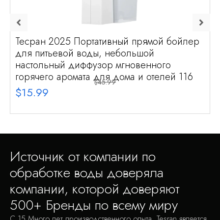
Тесран 2025 Портативный прямой бойлер
для питьевой воды, небольшой
настольный диффузор мгновенного
горячего аромата для дома и отелей 116
$45.99
$15.99
Источник от компании по
обработке воды доверяла
компании, которой доверяют
500+ Бренды по всему миру
С 15 Много лет производственного опыта, Tesran является