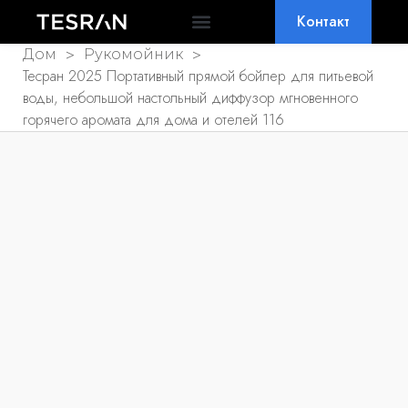
Контакт
ПОЧЕМУ ТЕСРАН
ЧАСТО ЗАДАВАЕМЫЕ ВОПРОСЫ
>
>
Дом
Рукомойник
Тесран 2025 Портативный прямой бойлер для питьевой
воды, небольшой настольный диффузор мгновенного
горячего аромата для дома и отелей 116