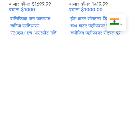
बाजार कीमत $1699.99
बाजार कीमत 1419.99
बचाना $1000
बचाना $1000.00
वाणिज्यिक जन यातायात
होम वाटर सॉफ्टनर डिसलिंग
खनिज प्रतिधारण
बाथ वाटर प्यूरीफायर सॉफ्टनर
720एल/ एच आउटलेट गति
क्लींजिंग प्यूरीफायर सेंट्रल पूरे
कनेक्ट कर सकते हैं 3-5
घर फिल्टर राल पुनर्जनन.
उपकरण
कुशल निस्पंदन गंध को हटा
अधिक सॉफ्टनर की खोज करें
देता है.
अधिक फिल्टर की खोज करें
नवागन्तुक
हॉट ऑफ़र