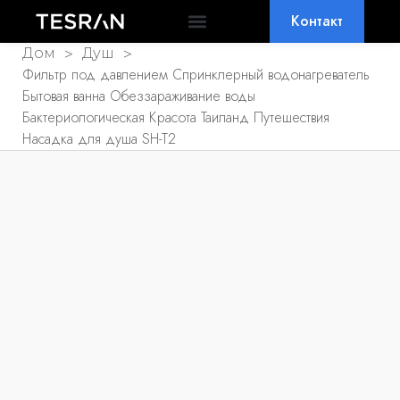
Контакт
ПОЧЕМУ ТЕСРАН
ЧАСТО ЗАДАВАЕМЫЕ ВОПРОСЫ
>
>
Дом
Душ
Фильтр под давлением Спринклерный водонагреватель
Бытовая ванна Обеззараживание воды
Бактериологическая Красота Таиланд Путешествия
Насадка для душа SH-T2