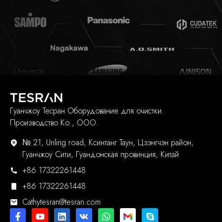
Гуанчжоу Тесран Оборудование для очистки.
Производство Ко., ООО.
№ 21, Unling road, Ксинтанг Таун, Цзэнгчэн район,
Гуанчжоу Сити, Гуандонская провинция, Китай
+86 17322261448
+86 17322261448
Cathytesran@tesran.com