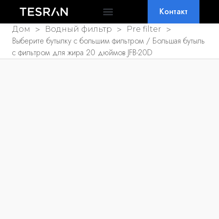
Контакт
ПОЧЕМУ ТЕСРАН
ЧАСТО ЗАДАВАЕМЫЕ ВОПРОСЫ
>
>
>
Дом
Водный фильтр
Pre filter
Выберите бутылку с большим фильтром / Большая бутыль
с фильтром для жира 20 дюймов JFB-20D