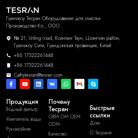
Гуанчжоу Тесран Оборудование для очистки.
Производство Ко., ООО.
№ 21, Unling road, Ксинтанг Таун, Цзэнгчэн район,
Гуанчжоу Сити, Гуандонская провинция, Китай
+86 17322261448
+86 17322261448
Cathytesran@tesran.com
Продукция
Почему
Быстрые
Тесран
Водный фильтр
ссылки
OBM OM OEM
Умягчитель воды
Дом
ODM
Рукомойник
О Тесране
Качество