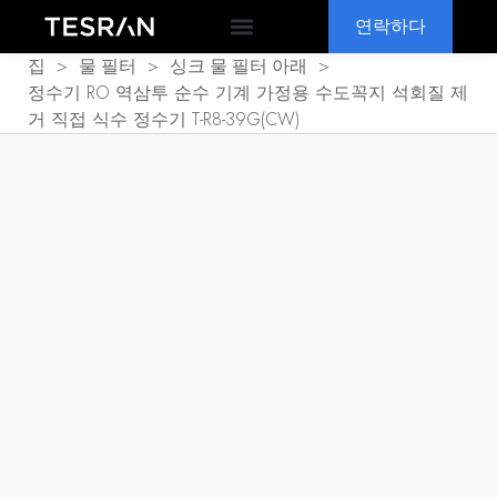
연락하다
OEM & ODM
왜 TESRAN
>
>
>
집
물 필터
싱크 물 필터 아래
정수기 RO 역삼투 순수 기계 가정용 수도꼭지 석회질 제
거 직접 식수 정수기 T-R8-39G(CW)