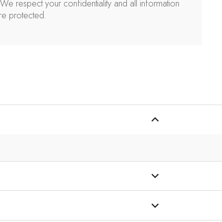
*
We respect your confidentiality and all information
re protected
.