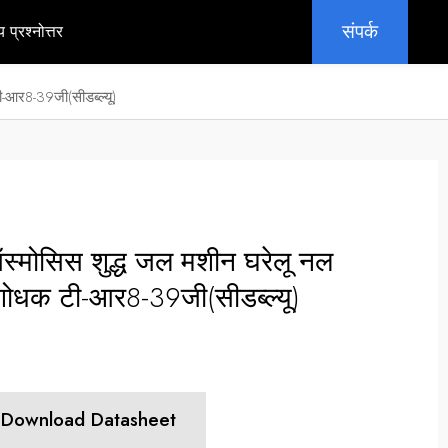
संपर्क
य प्रश्नोत्तर
-आर8-39जी(सीडब्ल्यू)
मोसिस शुद्ध जल मशीन घरेलू नल
ल शोधक टी-आर8-39जी(सीडब्ल्यू)
Download Datasheet