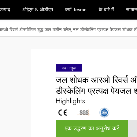
उत्पाद
ओईएम & ओडीएम
क्यों Tesran
के बारे में
सामान्
 रिवर्स ऑस्मोसिस शुद्ध जल मशीन घरेलू नल डीस्केलिंग प्रत्यक्ष पेयजल शोधक टी
नवागन्तुक
जल शोधक आरओ रिवर्स ऑस्
डीस्केलिंग प्रत्यक्ष पेयज
Highlights
एक उद्धरण का अनुरोध करें