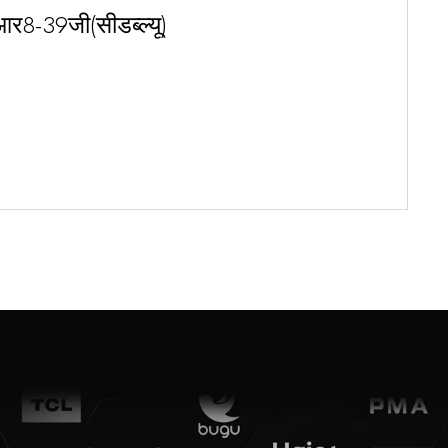
र8-39जी(सीडब्ल्यू)