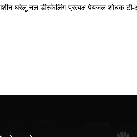
न घरेलू नल डीस्केलिंग प्रत्यक्ष पेयजल शोधक टी-आ